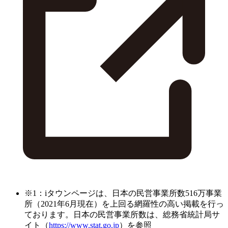
※1：iタウンページは、日本の民営事業所数516万事業
所（2021年6月現在）を上回る網羅性の高い掲載を行っ
ております。日本の民営事業所数は、総務省統計局サ
イト（
https://www.stat.go.jp
）を参照