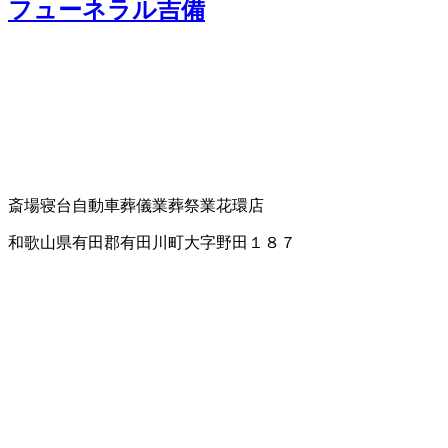
フューネラル吉備
斎場
寝台自動車
葬儀業
葬祭業
花環店
和歌山県有田郡有田川町大字野田１８７