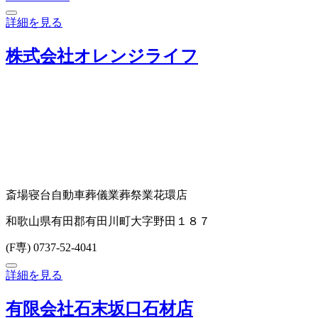
詳細を見る
株式会社オレンジライフ
斎場
寝台自動車
葬儀業
葬祭業
花環店
和歌山県有田郡有田川町大字野田１８７
(F専) 0737-52-4041
詳細を見る
有限会社石末坂口石材店