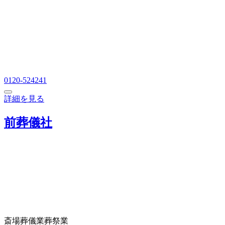
0120-524241
詳細を見る
前葬儀社
斎場
葬儀業
葬祭業