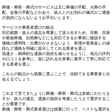
葬儀・葬祭・葬式のサービスは主に葬儀の手配、火葬の手
配、会食の手配などがあり、故人とのお別れの儀式がご遺族
の負担にならないようお手伝いします。
サービスや事業者選びの観点
対応範囲：故人の遺志を尊重して送り出すため、宗教、宗派
や家族葬儀、自然葬などにも対応できるか事前に確認する
価格の透明性：出費がかさまないよう、祭壇や香典返しの値
段など価格を明確に提示してくれる業者を選ぶ
迅速さ：精神的な遺族の負担を減らせるように、地元の評判
や口コミを参考に、急に訪れる出来事に素早く丁寧に対応で
きる業者を選ぶ
これらの観点から慎重に選ぶことで、信頼できる事業者と出
会えるでしょう。
これまで見てきたように葬儀・葬祭・葬式は多岐にわたりま
すが、故人の遺志、遺族の負担を考慮したうえで選択するこ
とが重要です。
葬儀・葬祭・葬式業者選びは慎重に行って、ベストな選択を