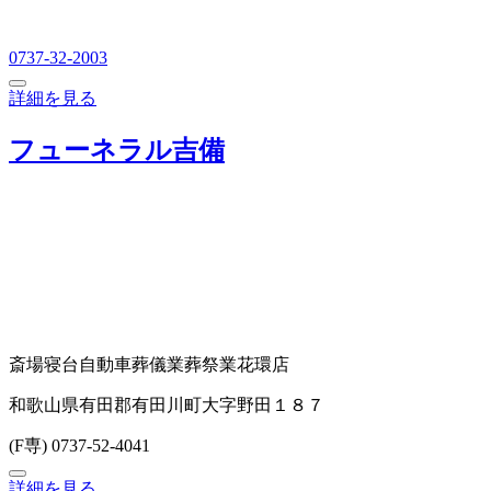
0737-32-2003
詳細を見る
フューネラル吉備
斎場
寝台自動車
葬儀業
葬祭業
花環店
和歌山県有田郡有田川町大字野田１８７
(F専) 0737-52-4041
詳細を見る