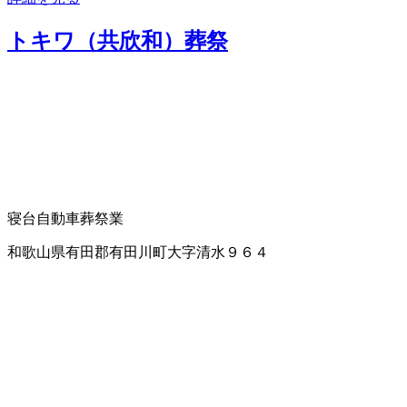
トキワ（共欣和）葬祭
寝台自動車
葬祭業
和歌山県有田郡有田川町大字清水９６４