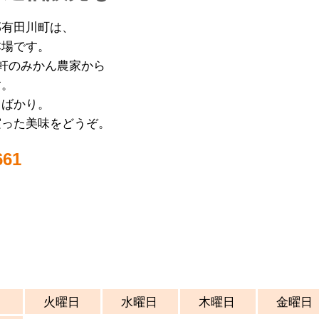
郡有田川町は、
本場です。
0軒のみかん農家から
す。
りばかり。
実った美味をどうぞ。
61
日
火曜日
​水曜日
木曜日
金曜日