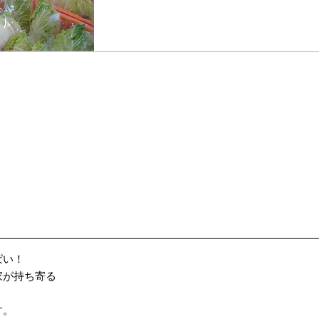
ぱい！
家が持ち寄る
、
す。