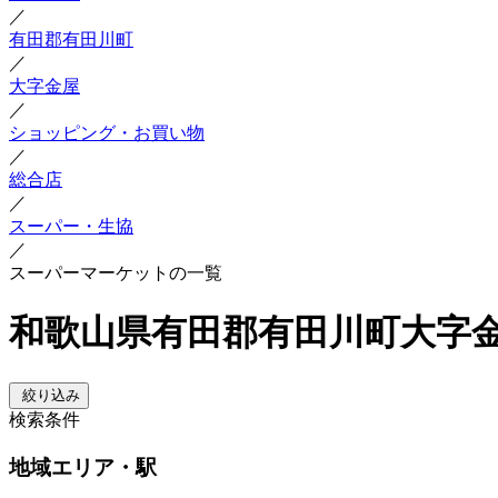
／
有田郡有田川町
／
大字金屋
／
ショッピング・お買い物
／
総合店
／
スーパー・生協
／
スーパーマーケットの一覧
和歌山県有田郡有田川町大字金
絞り込み
検索条件
地域
エリア・駅