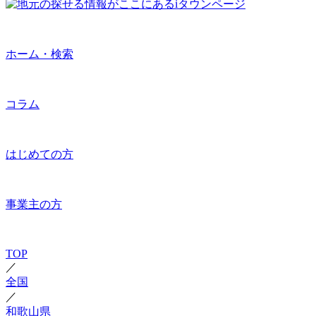
ホーム・検索
コラム
はじめての方
事業主の方
TOP
／
全国
／
和歌山県