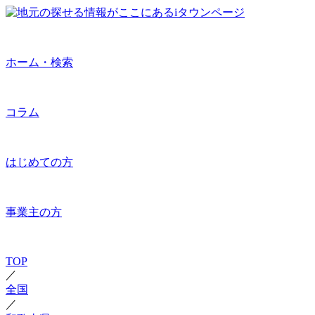
ホーム・検索
コラム
はじめての方
事業主の方
TOP
／
全国
／