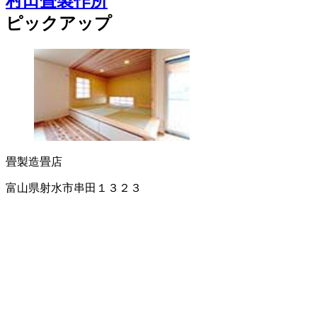
村田畳製作所
ピックアップ
畳製造
畳店
富山県射水市串田１３２３