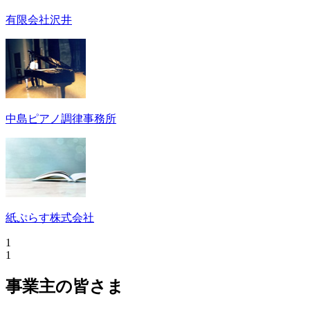
有限会社沢井
中島ピアノ調律事務所
紙ぷらす株式会社
1
1
事業主の皆さま