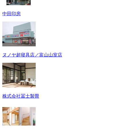
中田印房
ヌノヤ超寝具店／富山山室店
株式会社冨士製畳