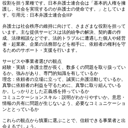
役割を担う業種です。日本弁護士連合会は「基本的人権を擁
護し、社会を実現するのが弁護士の使命です。」としていま
す。引用元：日本弁護士連合会HP
弁護士は社会秩序の維持に向けて、さまざまな役割を担って
います。主な提供サービスは法的紛争の解決、契約書の作
成、法律相談などです。法的トラブルに遭遇した個人や経営
者・起業家、企業の法務部などを相手に、依頼者の権利を守
るためのサポート・支援を行います。
サービスや事業者選びの観点
経験・実績：弁護士歴が長く、数多くの問題を取り扱ってい
るか。強みがあり、専門的知識を有しているか
理念：依頼者の立場に立って、誠実に弁護活動しているか。
真摯に依頼者の利益を守るために、真摯に取り組んでいる
か。しっかりとした正義感を持っているか
コミュニケーションスキル：説明がわかりやすいか。意思・
情報の共有に問題が生じないよう、必要なコミュニケーショ
ンととっているか
これらの観点から慎重に選ぶことで、信頼できる事業者と出
会えるでしょう。