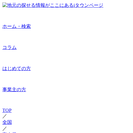
ホーム・検索
コラム
はじめての方
事業主の方
TOP
／
全国
／