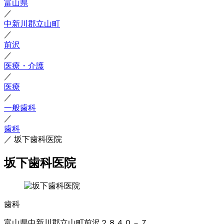
富山県
／
中新川郡立山町
／
前沢
／
医療・介護
／
医療
／
一般歯科
／
歯科
／
坂下歯科医院
坂下歯科医院
歯科
富山県中新川郡立山町前沢２８４０－７