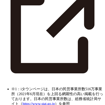
※1：iタウンページは、日本の民営事業所数516万事業
所（2021年6月現在）を上回る網羅性の高い掲載を行っ
ております。日本の民営事業所数は、総務省統計局サ
イト（
https://www.stat.go.jp
）を参照