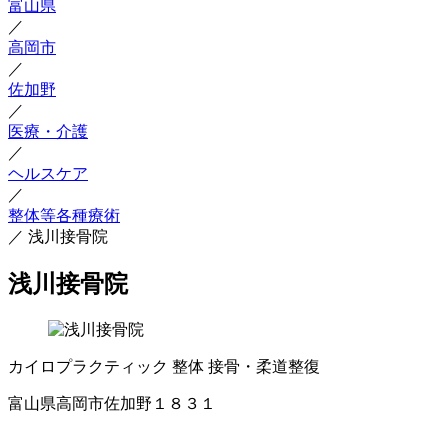
富山県
／
高岡市
／
佐加野
／
医療・介護
／
ヘルスケア
／
整体等各種療術
／
浅川接骨院
浅川接骨院
カイロプラクティック
整体
接骨・柔道整復
富山県高岡市佐加野１８３１