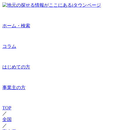
ホーム・検索
コラム
はじめての方
事業主の方
TOP
／
全国
／