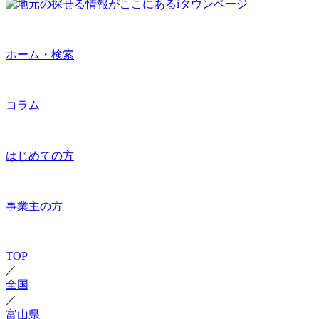
ホーム・検索
コラム
はじめての方
事業主の方
TOP
／
全国
／
富山県