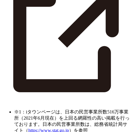
※1：iタウンページは、日本の民営事業所数516万事業
所（2021年6月現在）を上回る網羅性の高い掲載を行っ
ております。日本の民営事業所数は、総務省統計局サ
イト（
https://www.stat.go.jp
）を参照