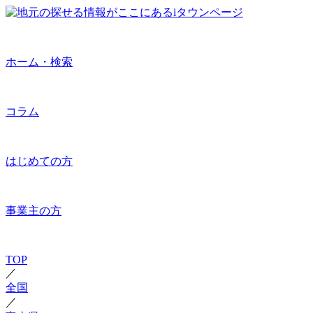
ホーム・検索
コラム
はじめての方
事業主の方
TOP
／
全国
／