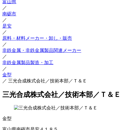
富山県
／
南砺市
／
是安
／
原料・材料メーカー・卸し・販売
／
非鉄金属・非鉄金属製品関連メーカー
／
非鉄金属製品製造・加工
／
金型
／
三光合成株式会社／技術本部／Ｔ＆Ｅ
三光合成株式会社／技術本部／Ｔ＆Ｅ
金型
富山県南砺市是安４１８５