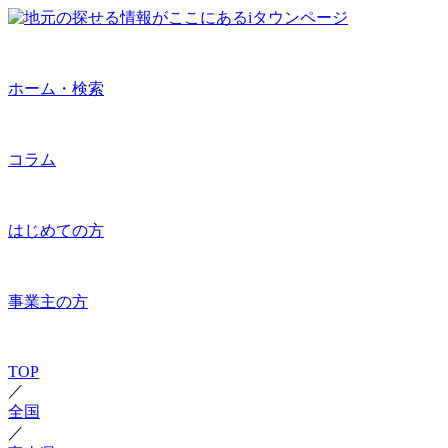
ホーム・検索
コラム
はじめての方
事業主の方
TOP
／
全国
／