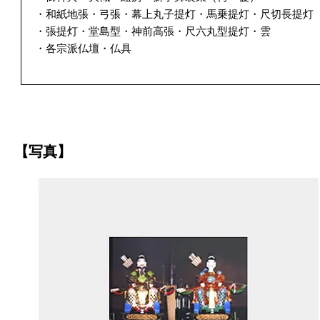
・和紙地張・弓張・幕上丸子提灯・馬乗提灯・尺切長提灯
・張提灯・堂島型・神前高張・尺六丸型提灯・雲
・各宗派仏壇・仏具
【写真】