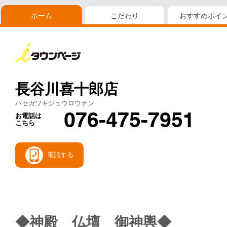
ホーム
こだわり
おすすめポイ
長谷川喜十郎店
ハセガワキジュウロウテン
076-475-7951
お電話は
こちら
電話する
◆神殿 仏壇 御神輿◆