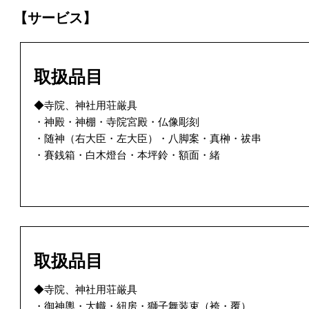
【サービス】
取扱品目
◆寺院、神社用荘厳具
・神殿・神棚・寺院宮殿・仏像彫刻
・随神（右大臣・左大臣）・八脚案・真榊・祓串
・賽銭箱・白木燈台・本坪鈴・額面・緒
取扱品目
◆寺院、神社用荘厳具
・御神輿・大幟・紐房・獅子舞装束（袴・覆）