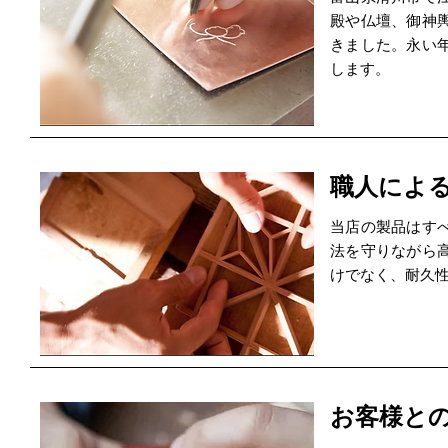
殿や仏壇、御神
きました。永い
します。
職人によ
当店の製品はす
法を守りながら
けでなく、耐久
お客様と