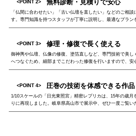
無料診断・見積りで安心
<POINT 2>
「仏間に合わせたい」「古い仏壇を直したい」などのご相談
す。専門知識を持つスタッフが丁寧に説明し、最適なプラン
修理・修復で長く使える
<POINT 3>
御神輿や仏壇、仏像の修復、塗箔直しなど、専門技術で美し
へつなぐため、細部までこだわった修復を行いますので、安
圧巻の技術を体感できる作品
<POINT 4>
1/10スケールの「日光東照宮」精密レプリカは、15年の
りに再現しました。岐阜県高山市で展示中、ぜひ一度ご覧い