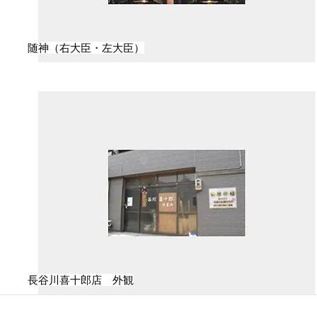
随神（右大臣・左大臣）
長谷川喜十郎店 外観