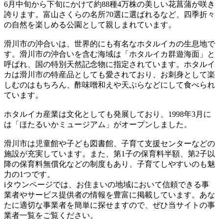
6月中旬から下旬にかけて約88種4万株の美しい花菖蒲が咲き
誇ります。富山さくらの名所70選に選ばれるなど、四季折々
の自然を楽しめる公園として親しまれています。
滑川市の沖合いは、世界的にも有名なホタルイカの生息地で
す。滑川市の沖合いを含む海域は「ホタルイカ群遊海面」と
呼ばれ、国の特別天然記念物に指定されています。ホタルイ
カは滑川市の特産品としても愛されており、お刺身として楽
しむのはもちろん、酢味噌和えや天ぷらなどにして食べられ
ています。
ホタルイカ産業は文化としても発展しており、1998年3月に
は「ほたるいかミュージアム」がオープンしました。
滑川市は児童館や子ども図書館、子育て支援センターなどの
施設が充実しています。また、第1子の保育料半額、第2子以
降の保育料無償化などの制度もあり、子育てしやすいのも魅
力の1つです。
iタウンページでは、お住まいの地域において信頼できる事
業者やサービス提供者の情報を豊富に掲載しています。あな
たに適切な事業者を簡単に探せますので、ぜひ当サイトの事
業者一覧をご覧ください。