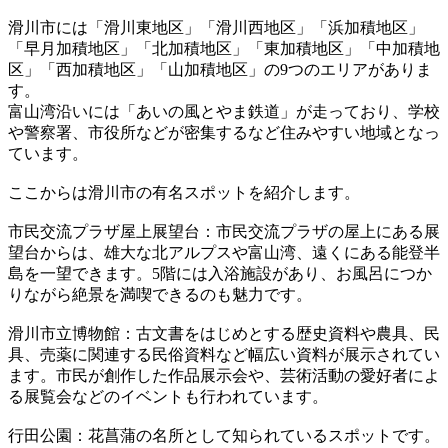
滑川市には「滑川東地区」「滑川西地区」「浜加積地区」
「早月加積地区」「北加積地区」「東加積地区」「中加積地
区」「西加積地区」「山加積地区」の9つのエリアがありま
す。
富山湾沿いには「あいの風とやま鉄道」が走っており、学校
や警察署、市役所などが密集するなど住みやすい地域となっ
ています。
ここからは滑川市の有名スポットを紹介します。
市民交流プラザ屋上展望台：市民交流プラザの屋上にある展
望台からは、雄大な北アルプスや富山湾、遠くにある能登半
島を一望できます。5階には入浴施設があり、お風呂につか
りながら絶景を満喫できるのも魅力です。
滑川市立博物館：古文書をはじめとする歴史資料や農具、民
具、売薬に関連する民俗資料など幅広い資料が展示されてい
ます。市民が創作した作品展示会や、芸術活動の愛好者によ
る展覧会などのイベントも行われています。
行田公園：花菖蒲の名所として知られているスポットです。