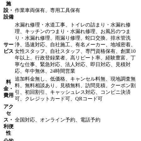
施
設・
作業車両保有、専用工具保有
設備
水漏れ修理・水道工事、トイレの詰まり・水漏れ修
理、キッチンのつまり・水漏れ修理、お風呂のつま
り・水漏れ修理、雨漏り修理、蛇口交換、排水管洗
サー
浄、迅速対応、自社施工、有名メーカー、地域密着、
ビス
女性スタッフ、自社スタッフ、専門資格保有、創業10
年以上、行政登録業者、高リピート率、経験豊富、丁
寧な仕事、緊急対応、法人対応、即日対応、見積対
応、年中無休、24時間営業
追加料金無し、低価格、キャンセル料無、現地調査無
料
料、無料相談あり、見積無料、訪問見積、クーポン割
金・
引、初回割引、キャッシュレス対応、コンビニ決済
費用
可、クレジットカード可、QRコード可
アク
セ
ス・
全国対応、オンライン予約、電話予約
利便
性
公的