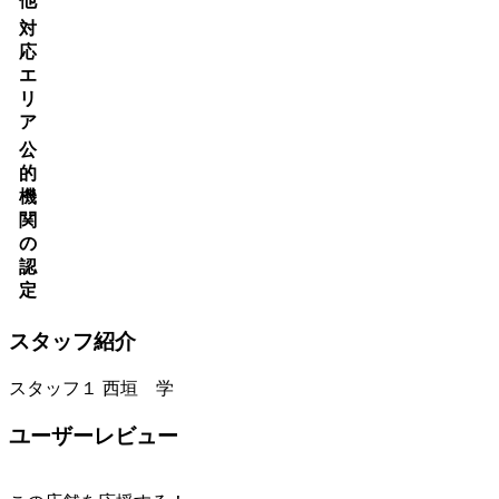
他
対
応
エ
リ
ア
公
的
機
関
の
認
定
スタッフ紹介
スタッフ１
西垣 学
ユーザーレビュー