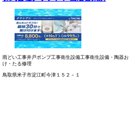
雨どい工事
井戸ポンプ工事
衛生設備工事
衛生設備・陶器
お
け・たる修理
鳥取県米子市淀江町今津１５２－１