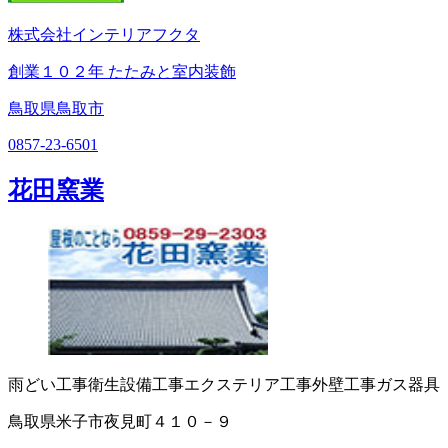
株式会社インテリアフクタ
創業１０２年 たたみと室内装飾
鳥取県鳥取市
0857-23-6501
花田窯業
雨どい工事
衛生設備工事
エクステリア工事
外壁工事
ガス器具
鳥取県米子市夜見町４１０－９