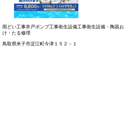
雨どい工事
井戸ポンプ工事
衛生設備工事
衛生設備・陶器
お
け・たる修理
鳥取県米子市淀江町今津１５２－１