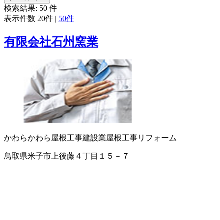
検索結果:
50
件
表示件数
20件
|
50件
有限会社石州窯業
かわら
かわら屋根工事
建設業
屋根工事
リフォーム
鳥取県米子市上後藤４丁目１５－７