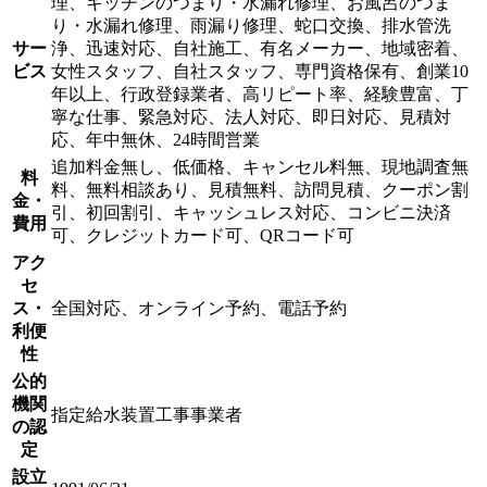
理、キッチンのつまり・水漏れ修理、お風呂のつま
り・水漏れ修理、雨漏り修理、蛇口交換、排水管洗
サー
浄、迅速対応、自社施工、有名メーカー、地域密着、
ビス
女性スタッフ、自社スタッフ、専門資格保有、創業10
年以上、行政登録業者、高リピート率、経験豊富、丁
寧な仕事、緊急対応、法人対応、即日対応、見積対
応、年中無休、24時間営業
追加料金無し、低価格、キャンセル料無、現地調査無
料
料、無料相談あり、見積無料、訪問見積、クーポン割
金・
引、初回割引、キャッシュレス対応、コンビニ決済
費用
可、クレジットカード可、QRコード可
アク
セ
ス・
全国対応、オンライン予約、電話予約
利便
性
公的
機関
指定給水装置工事事業者
の認
定
設立