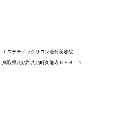
エステティックサロン
着付
美容院
鳥取県八頭郡八頭町久能寺６５６－１