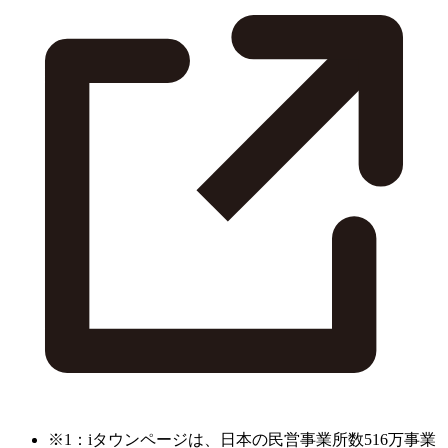
※1：iタウンページは、日本の民営事業所数516万事業