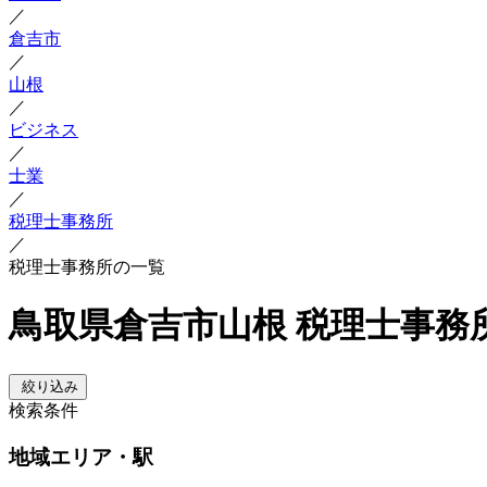
／
倉吉市
／
山根
／
ビジネス
／
士業
／
税理士事務所
／
税理士事務所の一覧
鳥取県倉吉市山根 税理士事務
絞り込み
検索条件
地域
エリア・駅