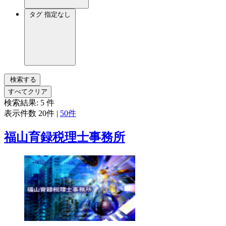
タグ
指定なし
検索する
すべてクリア
検索結果:
5
件
表示件数
20件
|
50件
福山育録税理士事務所