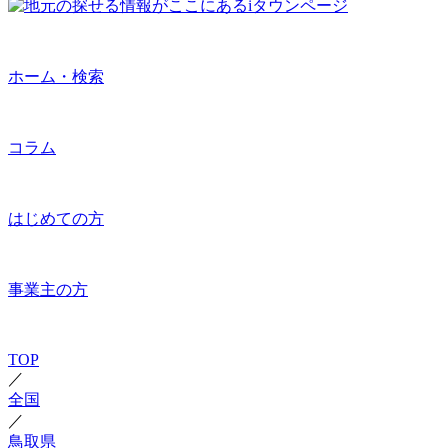
ホーム・検索
コラム
はじめての方
事業主の方
TOP
／
全国
／
鳥取県