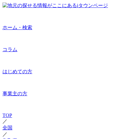
ホーム・検索
コラム
はじめての方
事業主の方
TOP
／
全国
／