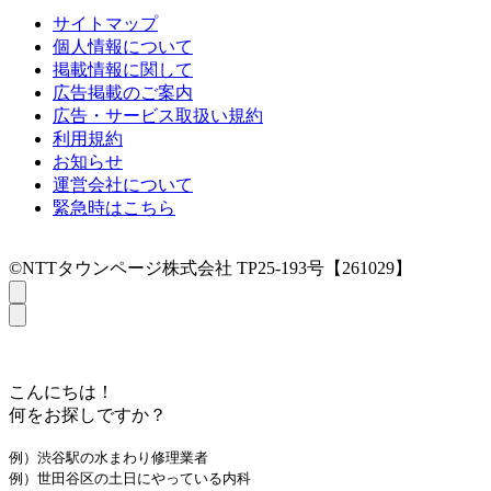
サイトマップ
個人情報について
掲載情報に関して
広告掲載のご案内
広告・サービス取扱い規約
利用規約
お知らせ
運営会社について
緊急時はこちら
©NTTタウンページ株式会社 TP25-193号【261029】
こんにちは！
何をお探しですか？
例）渋谷駅の水まわり修理業者
例）世田谷区の土日にやっている内科