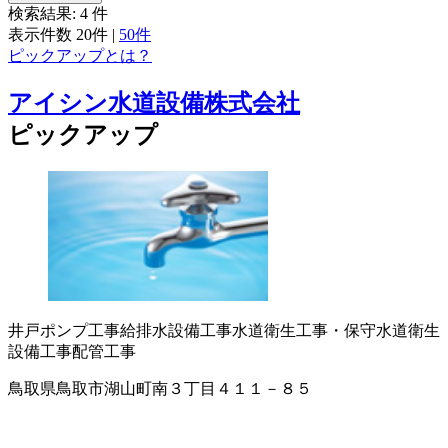
検索結果:
4
件
表示件数
20件
|
50件
ピックアップとは？
アイシン水道設備株式会社
ピックアップ
井戸ポンプ工事
給排水設備工事
水道衛生工事・保守
水道衛生
設備工事
配管工事
鳥取県鳥取市湖山町南３丁目４１１－８５