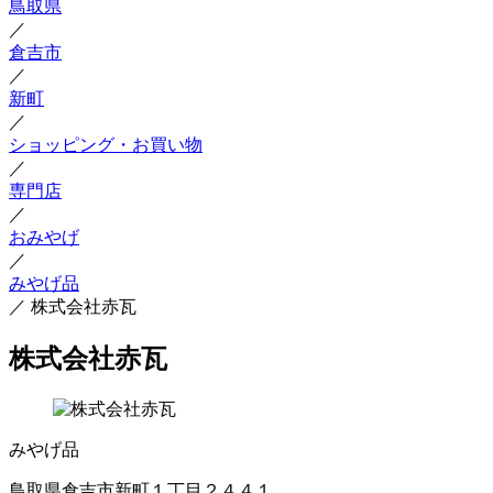
鳥取県
／
倉吉市
／
新町
／
ショッピング・お買い物
／
専門店
／
おみやげ
／
みやげ品
／
株式会社赤瓦
株式会社赤瓦
みやげ品
鳥取県倉吉市新町１丁目２４４１