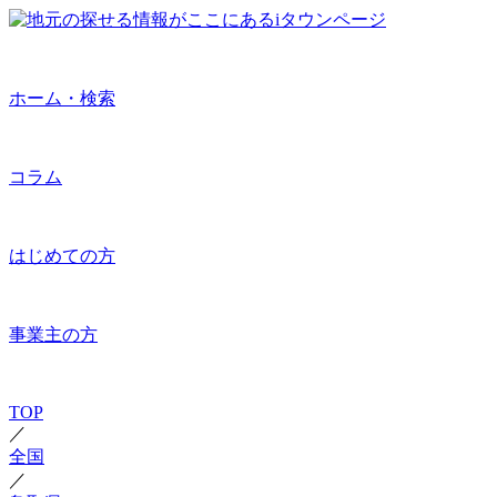
ホーム・検索
コラム
はじめての方
事業主の方
TOP
／
全国
／