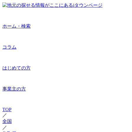
ホーム・検索
コラム
はじめての方
事業主の方
TOP
／
全国
／