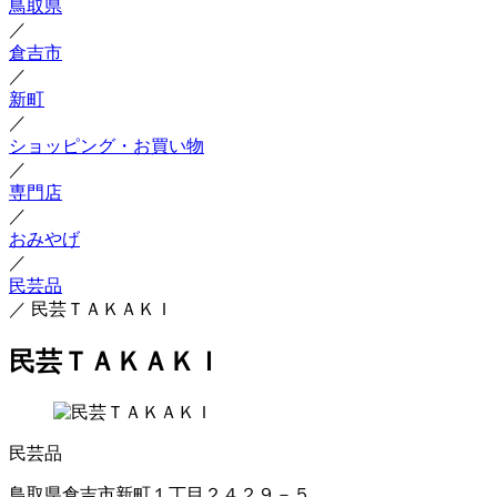
鳥取県
／
倉吉市
／
新町
／
ショッピング・お買い物
／
専門店
／
おみやげ
／
民芸品
／
民芸ＴＡＫＡＫＩ
民芸ＴＡＫＡＫＩ
民芸品
鳥取県倉吉市新町１丁目２４２９－５