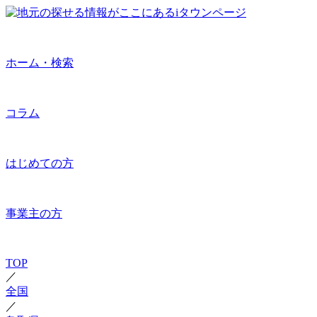
ホーム・検索
コラム
はじめての方
事業主の方
TOP
／
全国
／