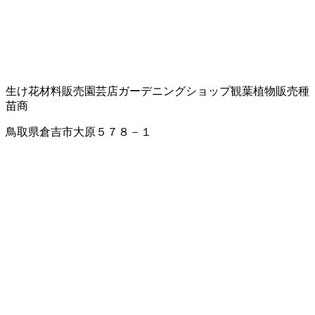
生け花材料販売
園芸店
ガーデニングショップ
観葉植物販売
種
苗商
鳥取県倉吉市大原５７８－１