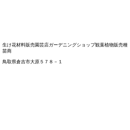
生け花材料販売
園芸店
ガーデニングショップ
観葉植物販売
種
苗商
鳥取県倉吉市大原５７８－１