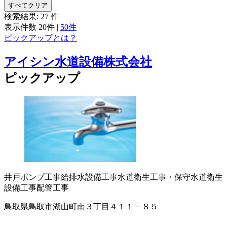
すべてクリア
検索結果:
27
件
表示件数
20件
|
50件
ピックアップとは？
アイシン水道設備株式会社
ピックアップ
井戸ポンプ工事
給排水設備工事
水道衛生工事・保守
水道衛生
設備工事
配管工事
鳥取県鳥取市湖山町南３丁目４１１－８５