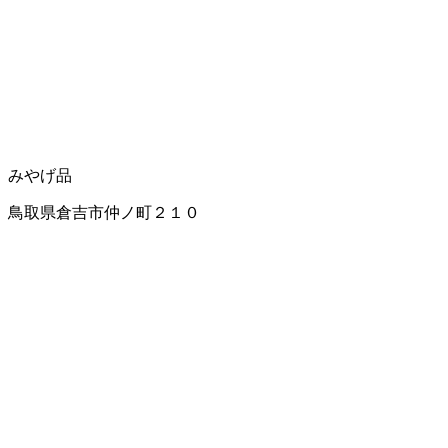
みやげ品
鳥取県倉吉市仲ノ町２１０