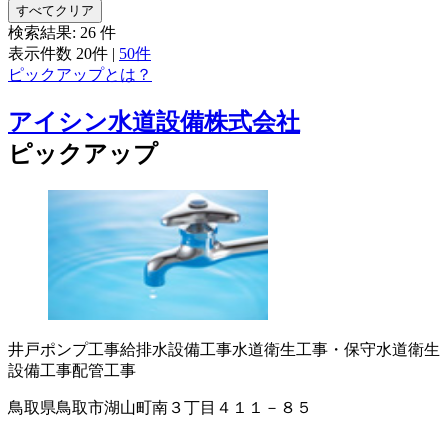
すべてクリア
検索結果:
26
件
表示件数
20件
|
50件
ピックアップとは？
アイシン水道設備株式会社
ピックアップ
井戸ポンプ工事
給排水設備工事
水道衛生工事・保守
水道衛生
設備工事
配管工事
鳥取県鳥取市湖山町南３丁目４１１－８５