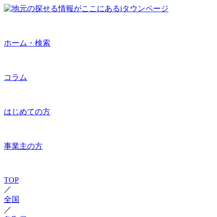
ホーム・検索
コラム
はじめての方
事業主の方
TOP
／
全国
／