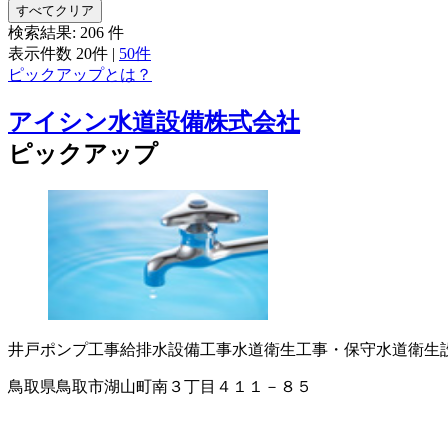
すべてクリア
検索結果:
206
件
表示件数
20件
|
50件
ピックアップとは？
アイシン水道設備株式会社
ピックアップ
井戸ポンプ工事
給排水設備工事
水道衛生工事・保守
水道衛生
鳥取県鳥取市湖山町南３丁目４１１－８５