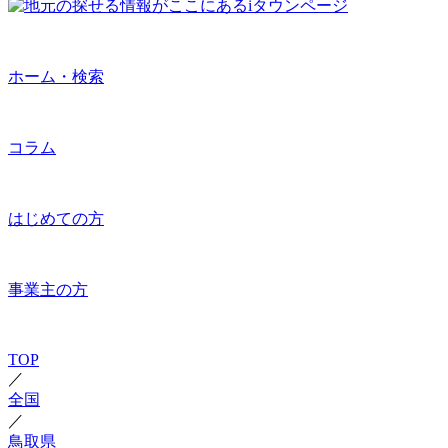
ホーム・検索
コラム
はじめての方
事業主の方
TOP
／
全国
／
鳥取県