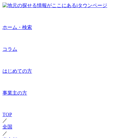
ホーム・検索
コラム
はじめての方
事業主の方
TOP
／
全国
／