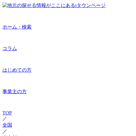
ホーム・検索
コラム
はじめての方
事業主の方
TOP
／
全国
／