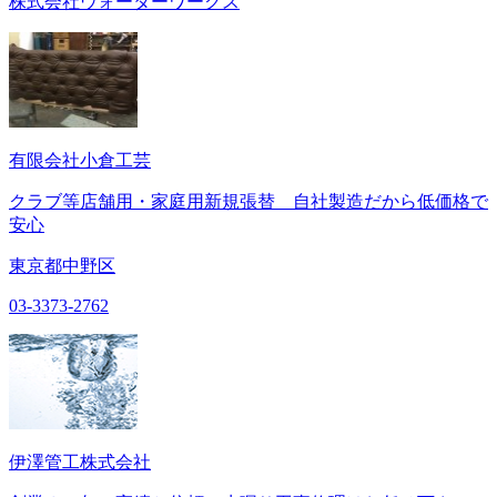
株式会社ウォーターワークス
有限会社小倉工芸
クラブ等店舗用・家庭用新規張替 自社製造だから低価格で
安心
東京都中野区
03-3373-2762
伊澤管工株式会社