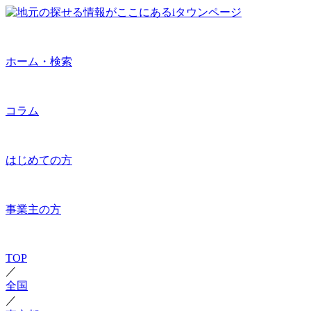
ホーム・検索
コラム
はじめての方
事業主の方
TOP
／
全国
／