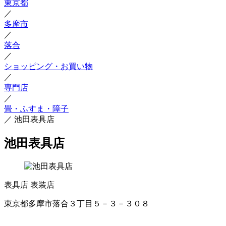
東京都
／
多摩市
／
落合
／
ショッピング・お買い物
／
専門店
／
畳・ふすま・障子
／
池田表具店
池田表具店
表具店
表装店
東京都多摩市落合３丁目５－３－３０８