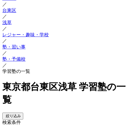
／
台東区
／
浅草
／
レジャー・趣味・学校
／
塾・習い事
／
塾・予備校
／
学習塾の一覧
東京都台東区浅草 学習塾の一
覧
絞り込み
検索条件