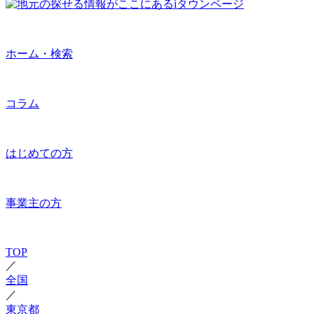
ホーム・検索
コラム
はじめての方
事業主の方
TOP
／
全国
／
東京都