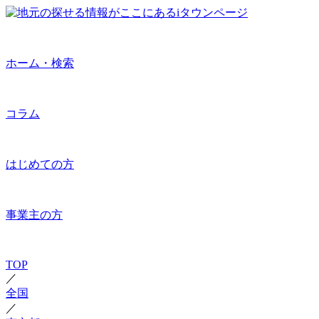
ホーム・検索
コラム
はじめての方
事業主の方
TOP
／
全国
／