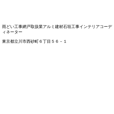
雨どい工事
網戸取扱業
アルミ建材
石垣工事
インテリアコーデ
ィネーター
東京都立川市西砂町６丁目５６－１