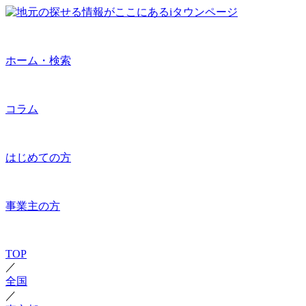
ホーム・検索
コラム
はじめての方
事業主の方
TOP
／
全国
／