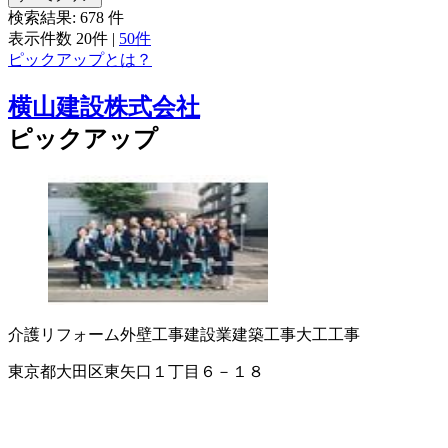
検索結果:
678
件
表示件数
20件
|
50件
ピックアップとは？
横山建設株式会社
ピックアップ
介護リフォーム
外壁工事
建設業
建築工事
大工工事
東京都大田区東矢口１丁目６－１８