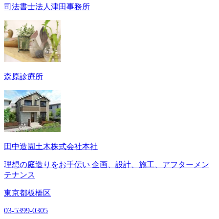
司法書士法人津田事務所
森原診療所
田中造園土木株式会社本社
理想の庭造りをお手伝い 企画、設計、施工、アフターメン
テナンス
東京都板橋区
03-5399-0305