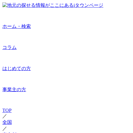
ホーム・検索
コラム
はじめての方
事業主の方
TOP
／
全国
／