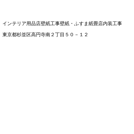
インテリア用品店
壁紙工事
壁紙・ふすま紙
畳店
内装工事
東京都杉並区高円寺南２丁目５０－１２