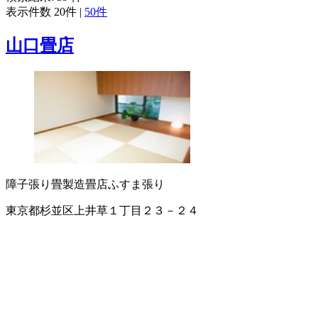
表示件数
20件
|
50件
山口畳店
障子張り
畳製造
畳店
ふすま張り
東京都杉並区上井草１丁目２３－２４