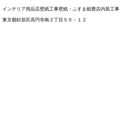
インテリア用品店
壁紙工事
壁紙・ふすま紙
畳店
内装工事
東京都杉並区高円寺南２丁目５０－１２