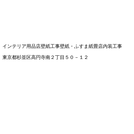
インテリア用品店
壁紙工事
壁紙・ふすま紙
畳店
内装工事
東京都杉並区高円寺南２丁目５０－１２