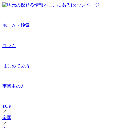
ホーム・検索
コラム
はじめての方
事業主の方
TOP
／
全国
／