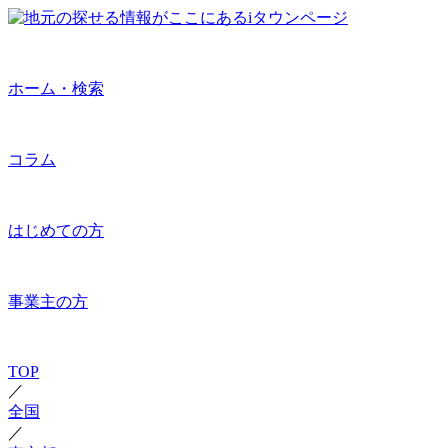
ホーム・検索
コラム
はじめての方
事業主の方
TOP
／
全国
／