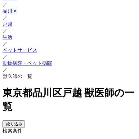
／
品川区
／
戸越
／
生活
／
ペットサービス
／
動物病院・ペット病院
／
獣医師の一覧
東京都品川区戸越 獣医師の一
覧
絞り込み
検索条件