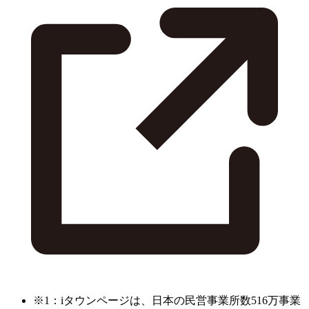
※1：iタウンページは、日本の民営事業所数516万事業