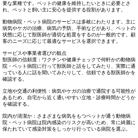
要な業種です。ペットの健康を維持したいときに必要とさ
れ、ペットと飼い主に安心を提供する役割があります。
動物病院・ペット病院のサービスは多岐にわたります。主に
病気やケガの治療、病気の予防、手術などがあり、ペットの
状態に応じて獣医師が適切な処置をするのが一般的です。顧
客のニーズに応じて最適なサービスを選択できます。
サービスや事業者選びの観点
獣医師の信頼度：ワクチンや健康チェックで何軒かの動物病
院・ペット病院に行って獣医師と話をしてみたり、実際に通
っている人に話を聞いてみたりして、信頼できる獣医師かを
確認する。
立地や交通の利便性：病気やケガの治療で通院する可能性が
あるため、自宅から近く通いやすい立地・診療時間かどうか
を確認する。
院内が清潔か：さまざまな病気をもつペットが通う動物病
院・ペット病院は院内感染のリスクが高いため、常に綺麗に
保たれていて感染対策をしっかり行っている病院を選ぶ。