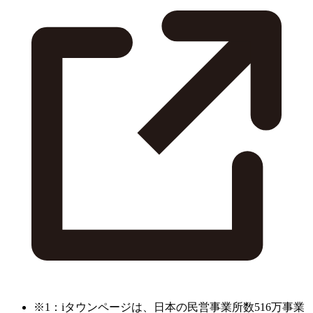
※1：iタウンページは、日本の民営事業所数516万事業