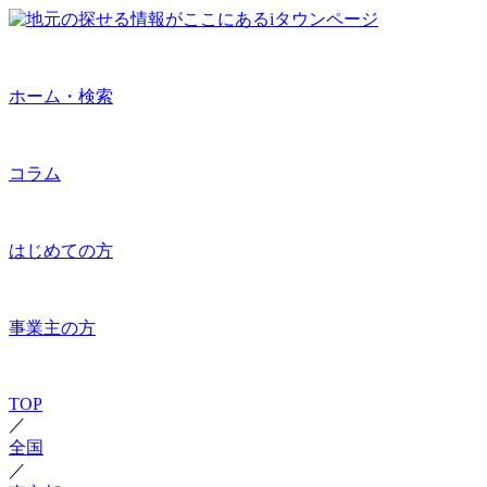
ホーム・検索
コラム
はじめての方
事業主の方
TOP
／
全国
／